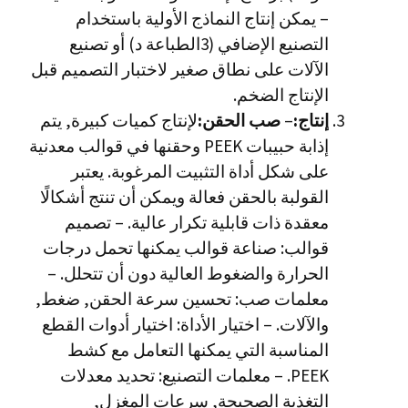
– يمكن إنتاج النماذج الأولية باستخدام
التصنيع الإضافي (3الطباعة د) أو تصنيع
الآلات على نطاق صغير لاختبار التصميم قبل
الإنتاج الضخم.
إنتاج:
–
صب الحقن:
لإنتاج كميات كبيرة, يتم
إذابة حبيبات PEEK وحقنها في قوالب معدنية
على شكل أداة التثبيت المرغوبة. يعتبر
القولبة بالحقن فعالة ويمكن أن تنتج أشكالًا
معقدة ذات قابلية تكرار عالية. – تصميم
قوالب: صناعة قوالب يمكنها تحمل درجات
الحرارة والضغوط العالية دون أن تتحلل. –
معلمات صب: تحسين سرعة الحقن, ضغط,
والآلات. – اختيار الأداة: اختيار أدوات القطع
المناسبة التي يمكنها التعامل مع كشط
PEEK. – معلمات التصنيع: تحديد معدلات
التغذية الصحيحة, سرعات المغزل,