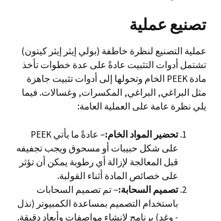
تصنيع
عملية
عملية التصنيع لنظرة خاطفة (بولي إيثر إيثر كيتون)
تشتمل أدوات التثبيت عادةً على عدة خطوات تأخذ
مادة PEEK الخام وتحولها إلى أدوات تثبيت جاهزة
مثل البراغي, البراغي, المكسرات, وغسالات. فيما
يلي نظرة عامة على العملية العامة:
تحضير المواد الخام:
– عادةً ما يأتي PEEK
على شكل حبيبات أو مسحوق ويجب تجفيفه
قبل المعالجة لإزالة أي رطوبة يمكن أن تؤثر
على خصائص المادة أثناء القولبة.
تصميم السحابة:
– تم تصميم السحابات
باستخدام التصميم بمساعدة الكمبيوتر (نذل
- وغد) برنامج لإنشاء مواصفات وأبعاد دقيقة.