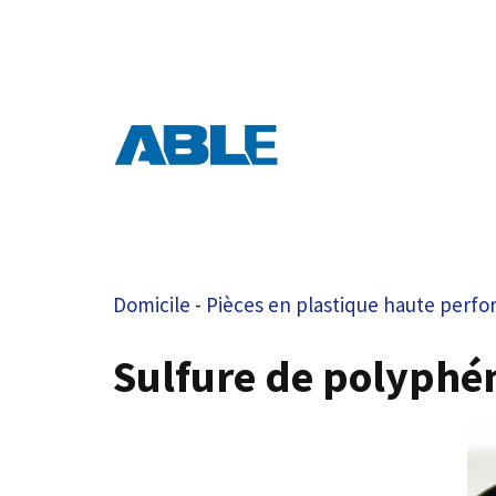
Aller
au
contenu
Domicile
-
Pièces en plastique haute perf
Sulfure de polyphén