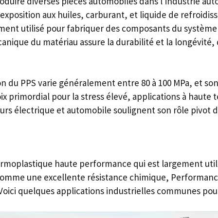
duire diverses pièces automobiles dans l'industrie auto
position aux huiles, carburant, et liquide de refroidis
mment utilisé pour fabriquer des composants du système
nique du matériau assure la durabilité et la longévité,
tion du PPS varie généralement entre 80 à 100 MPa, et s
ix primordial pour la stress élevé, applications à haute t
eurs électrique et automobile soulignent son rôle pivot 
moplastique haute performance qui est largement utilis
 comme une excellente résistance chimique, Performance
Voici quelques applications industrielles communes pour