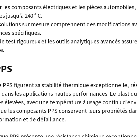
r les composants électriques et les pièces automobiles, e
s jusqu'à 240 ° C.
solutions sur mesure comprennent des modifications avec
nces spécifiques.
e test rigoureux et les outils analytiques avancés assuren
e.
PPS
e PPS figurent sa stabilité thermique exceptionnelle, ré
dans les applications hautes performances. Le plastiqu
s élevées, avec une température à usage continu d'envir
it que les composants PPS conservent leurs propriétés 
ormation et de défaillance.
ique PPS présente une résistance chimique exceptionnelle.