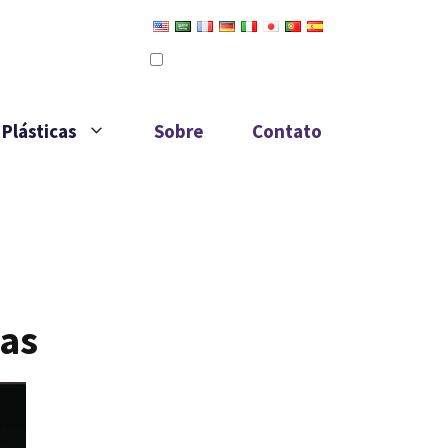
Definir como idioma padrão
Editar tradução
Plásticas
Sobre
Contato
cas