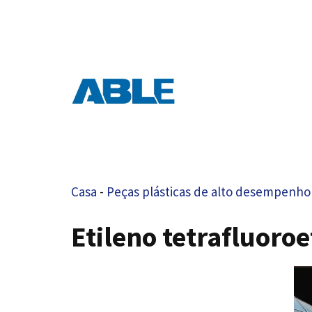
Ir
para
o
conteúdo
Casa
-
Peças plásticas de alto desempenho
Etileno tetrafluoro