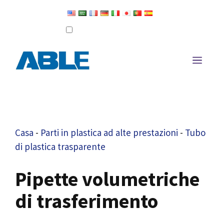
Salta
al
Configura come lingua predefinita
Modifica traduzione
contenuto
Men
Casa
-
Parti in plastica ad alte prestazioni
-
Tubo
di plastica trasparente
Pipette volumetriche
di trasferimento