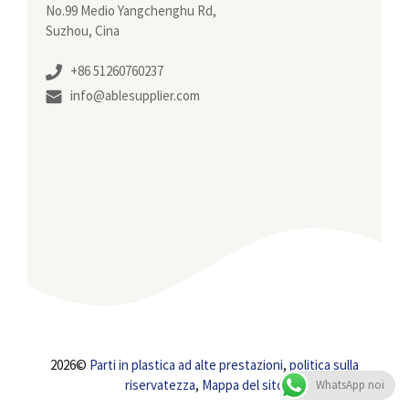
No.99 Medio Yangchenghu Rd,
Suzhou, Cina
+86 51260760237
info@ablesupplier.com
2026©
Parti in plastica ad alte prestazioni
,
politica sulla
riservatezza
,
Mappa del sito
WhatsApp noi