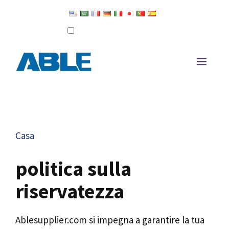
Salta
al
Configura come lingua predefinita
Modifica traduzione
contenuto
Men
Casa
politica sulla
riservatezza
Ablesupplier.com si impegna a garantire la tua